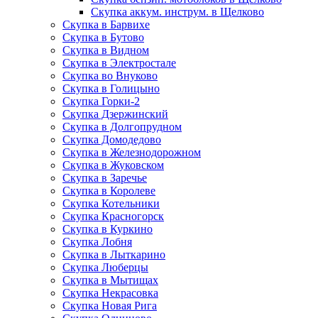
Скупка аккум. инструм. в Щелково
Скупка в Барвихе
Скупка в Бутово
Скупка в Видном
Скупка в Электростале
Скупка во Внуково
Скупка в Голицыно
Скупка Горки-2
Скупка Дзержинский
Скупка в Долгопрудном
Скупка Домодедово
Скупка в Железнодорожном
Скупка в Жуковском
Скупка в Заречье
Скупка в Королеве
Скупка Котельники
Скупка Красногорск
Скупка в Куркино
Скупка Лобня
Скупка в Лыткарино
Скупка Люберцы
Скупка в Мытищах
Скупка Некрасовка
Скупка Новая Рига