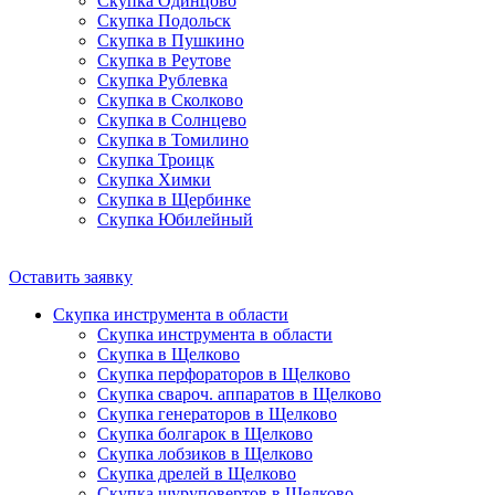
Скупка Одинцово
Скупка Подольск
Скупка в Пушкино
Скупка в Реутове
Скупка Рублевка
Скупка в Сколково
Скупка в Солнцево
Скупка в Томилино
Скупка Троицк
Скупка Химки
Скупка в Щербинке
Скупка Юбилейный
Оставить заявку
Скупка инструмента в области
Скупка инструмента в области
Скупка в Щелково
Скупка перфораторов в Щелково
Скупка свароч. аппаратов в Щелково
Скупка генераторов в Щелково
Скупка болгарок в Щелково
Скупка лобзиков в Щелково
Скупка дрелей в Щелково
Скупка шуруповертов в Щелково