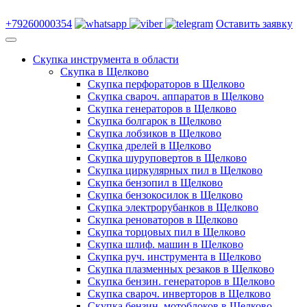
+79260000354
Оставить заявку
Скупка инструмента в области
Скупка в Щелково
Скупка перфораторов в Щелково
Скупка свароч. аппаратов в Щелково
Скупка генераторов в Щелково
Скупка болгарок в Щелково
Скупка лобзиков в Щелково
Скупка дрелей в Щелково
Скупка шуруповертов в Щелково
Скупка циркулярных пил в Щелково
Скупка бензопил в Щелково
Скупка бензокосилок в Щелково
Скупка электрорубанков в Щелково
Скупка реноваторов в Щелково
Скупка торцовых пил в Щелково
Скупка шлиф. машин в Щелково
Скупка руч. инструмента в Щелково
Скупка плазменных резаков в Щелково
Скупка бензин. генераторов в Щелково
Скупка свароч. инверторов в Щелково
Скупка бензин. мотоблоков в Щелково