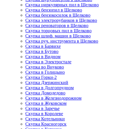
Скупка циркулярных пил в Щелково
Скупка бензопил в Щелково
Скупка бензокосилок в Щелково
Скупка электрорубанков в Щелково
Скупка реноваторов в Щелково
Скупка торцовых пил в Щелково
Скупка шлиф. машин в Щелково
Скупка руч. инструмента в Щелково
Скупка в Барвихе
Скупка в Бутово
Скупка в Видном
Скупка в Электростале
Скупка во Внуково
Скупка в Голицыно
Скупка Горки-2
Скупка Дзержинский
Скупка в Долгопрудном
Скупка Домодедово
Скупка в Железнодорожном
Скупка в Жуковском
Скупка в Заречье
Скупка в Королеве
Скупка Котельники
Скупка Красногорск