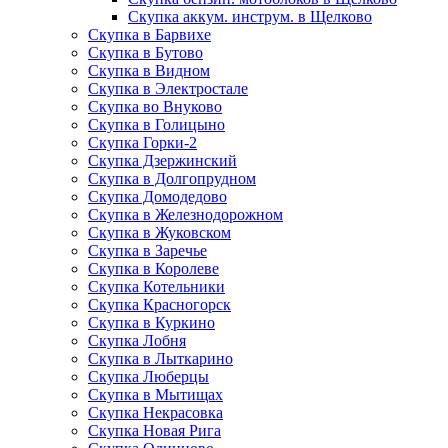
Скупка аккум. инструм. в Щелково
Скупка в Барвихе
Скупка в Бутово
Скупка в Видном
Скупка в Электростале
Скупка во Внуково
Скупка в Голицыно
Скупка Горки-2
Скупка Дзержинский
Скупка в Долгопрудном
Скупка Домодедово
Скупка в Железнодорожном
Скупка в Жуковском
Скупка в Заречье
Скупка в Королеве
Скупка Котельники
Скупка Красногорск
Скупка в Куркино
Скупка Лобня
Скупка в Лыткарино
Скупка Люберцы
Скупка в Мытищах
Скупка Некрасовка
Скупка Новая Рига