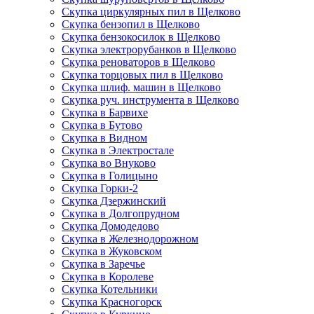
Скупка циркулярных пил в Щелково
Скупка бензопил в Щелково
Скупка бензокосилок в Щелково
Скупка электрорубанков в Щелково
Скупка реноваторов в Щелково
Скупка торцовых пил в Щелково
Скупка шлиф. машин в Щелково
Скупка руч. инструмента в Щелково
Скупка в Барвихе
Скупка в Бутово
Скупка в Видном
Скупка в Электростале
Скупка во Внуково
Скупка в Голицыно
Скупка Горки-2
Скупка Дзержинский
Скупка в Долгопрудном
Скупка Домодедово
Скупка в Железнодорожном
Скупка в Жуковском
Скупка в Заречье
Скупка в Королеве
Скупка Котельники
Скупка Красногорск