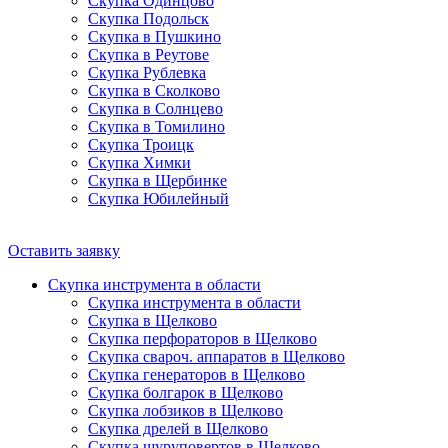
Скупка Одинцово
Скупка Подольск
Скупка в Пушкино
Скупка в Реутове
Скупка Рублевка
Скупка в Сколково
Скупка в Солнцево
Скупка в Томилино
Скупка Троицк
Скупка Химки
Скупка в Щербинке
Скупка Юбилейный
Оставить заявку
Скупка инструмента в области
Скупка инструмента в области
Скупка в Щелково
Скупка перфораторов в Щелково
Скупка свароч. аппаратов в Щелково
Скупка генераторов в Щелково
Скупка болгарок в Щелково
Скупка лобзиков в Щелково
Скупка дрелей в Щелково
Скупка шуруповертов в Щелково