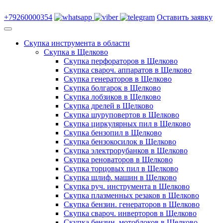
+79260000354
Оставить заявку
Скупка инструмента в области
Скупка в Щелково
Скупка перфораторов в Щелково
Скупка свароч. аппаратов в Щелково
Скупка генераторов в Щелково
Скупка болгарок в Щелково
Скупка лобзиков в Щелково
Скупка дрелей в Щелково
Скупка шуруповертов в Щелково
Скупка циркулярных пил в Щелково
Скупка бензопил в Щелково
Скупка бензокосилок в Щелково
Скупка электрорубанков в Щелково
Скупка реноваторов в Щелково
Скупка торцовых пил в Щелково
Скупка шлиф. машин в Щелково
Скупка руч. инструмента в Щелково
Скупка плазменных резаков в Щелково
Скупка бензин. генераторов в Щелково
Скупка свароч. инверторов в Щелково
Скупка бензин. мотоблоков в Щелково