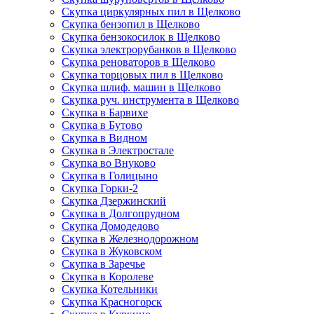
Скупка циркулярных пил в Щелково
Скупка бензопил в Щелково
Скупка бензокосилок в Щелково
Скупка электрорубанков в Щелково
Скупка реноваторов в Щелково
Скупка торцовых пил в Щелково
Скупка шлиф. машин в Щелково
Скупка руч. инструмента в Щелково
Скупка в Барвихе
Скупка в Бутово
Скупка в Видном
Скупка в Электростале
Скупка во Внуково
Скупка в Голицыно
Скупка Горки-2
Скупка Дзержинский
Скупка в Долгопрудном
Скупка Домодедово
Скупка в Железнодорожном
Скупка в Жуковском
Скупка в Заречье
Скупка в Королеве
Скупка Котельники
Скупка Красногорск