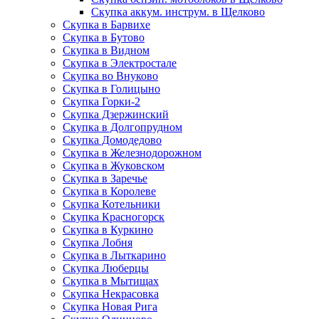
Скупка аккум. инструм. в Щелково
Скупка в Барвихе
Скупка в Бутово
Скупка в Видном
Скупка в Электростале
Скупка во Внуково
Скупка в Голицыно
Скупка Горки-2
Скупка Дзержинский
Скупка в Долгопрудном
Скупка Домодедово
Скупка в Железнодорожном
Скупка в Жуковском
Скупка в Заречье
Скупка в Королеве
Скупка Котельники
Скупка Красногорск
Скупка в Куркино
Скупка Лобня
Скупка в Лыткарино
Скупка Люберцы
Скупка в Мытищах
Скупка Некрасовка
Скупка Новая Рига