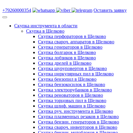
+79260000354
Оставить заявку
Скупка инструмента в области
Скупка в Щелково
Скупка перфораторов в Щелково
Скупка свароч. аппаратов в Щелково
Скупка генераторов в Щелково
Скупка болгарок в Щелково
Скупка лобзиков в Щелково
Скупка дрелей в Щелково
Скупка шуруповертов в Щелково
Скупка циркулярных пил в Щелково
Скупка бензопил в Щелково
Скупка бензокосилок в Щелково
Скупка электрорубанков в Щелково
Скупка реноваторов в Щелково
Скупка торцовых пил в Щелково
Скупка шлиф. машин в Щелково
Скупка руч. инструмента в Щелково
Скупка плазменных резаков в Щелково
Скупка бензин. генераторов в Щелково
Скупка свароч. инверторов в Щелково
Скупка бензин. мотоблоков в Щелково