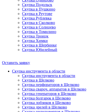
Скупка Одинцово
Скупка Подольск
Скупка в Пушкино
Скупка в Реутове
Скупка Рублевка
Скупка в Сколково
Скупка в Солнцево
Скупка в Томилино
Скупка Троицк
Скупка Химки
Скупка в Щербинке
Скупка Юбилейный
Оставить заявку
Скупка инструмента в области
Скупка инструмента в области
Скупка в Щелково
Скупка перфораторов в Щелково
Скупка свароч. аппаратов в Щелково
Скупка генераторов в Щелково
Скупка болгарок в Щелково
Скупка лобзиков в Щелково
Скупка дрелей в Щелково
Скупка шуруповертов в Щелково