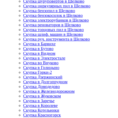
Скупка шуруповертов в Щелково
Скупка циркулярных пил в Щелково
Скупка бензопил в Щелково
Скупка бензокосилок в Щелково
Скупка электрорубанков в Щелково
Скупка реноваторов в Щелково
Скупка торцовых пил в Щелково
Скупка шлиф. машин в Щелково
Скупка руч. инструмента в Щелково
Скупка в Барвихе
Скупка в Бутово
Скупка в Видном
Скупка в Электростале
Скупка во Внуково
Скупка в Голицыно
Скупка Горки-2
Скупка Дзержинский
Скупка в Долгопрудном
Скупка Домодедово
Скупка в Железнодорожном
Скупка в Жуковском
Скупка в Заречье
Скупка в Королеве
Скупка Котельники
Скупка Красногорск