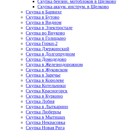
Скупка бензин. мотоблоков в Щелково
Скупка аккум. инструм. в Щелково
Скупка в Барвихе
Скупка в Бутово
Скупка в Видном
Скупка в Электростале
Скупка во Внуково
Скупка в Голицыно
Скупка Горки-2
Скупка Дзержинский
Скупка в Долгопрудном
Скупка Домодедово
Скупка в Железнодорожном
Скупка в Жуковском
Скупка в Заречье
Скупка в Королеве
Скупка Котельники
Скупка Красногорск
Скупка в Куркино
Скупка Лобня
Скупка в Лыткарино
Скупка Люберцы
Скупка в Мытищах
Скупка Некрасовка
Скупка Новая Рига