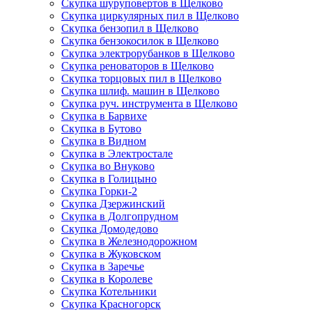
Скупка шуруповертов в Щелково
Скупка циркулярных пил в Щелково
Скупка бензопил в Щелково
Скупка бензокосилок в Щелково
Скупка электрорубанков в Щелково
Скупка реноваторов в Щелково
Скупка торцовых пил в Щелково
Скупка шлиф. машин в Щелково
Скупка руч. инструмента в Щелково
Скупка в Барвихе
Скупка в Бутово
Скупка в Видном
Скупка в Электростале
Скупка во Внуково
Скупка в Голицыно
Скупка Горки-2
Скупка Дзержинский
Скупка в Долгопрудном
Скупка Домодедово
Скупка в Железнодорожном
Скупка в Жуковском
Скупка в Заречье
Скупка в Королеве
Скупка Котельники
Скупка Красногорск