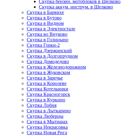
Скупка бензин. мотоблоков в Щелково
Скупка аккум. инструм. в Щелково
Скупка в Барвихе
Скупка в Бутово
Скупка в Видном
Скупка в Электростале
Скупка во Внуково
Скупка в Голицыно
Скупка Горки-2
Скупка Дзержинский
Скупка в Долгопрудном
Скупка Домодедово
Скупка в Железнодорожном
Скупка в Жуковском
Скупка в Заречье
Скупка в Королеве
Скупка Котельники
Скупка Красногорск
Скупка в Куркино
Скупка Лобня
Скупка в Лыткарино
Скупка Люберцы
Скупка в Мытищах
Скупка Некрасовка
Скупка Новая Рига