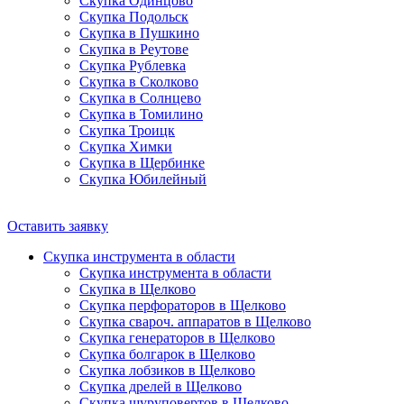
Скупка Одинцово
Скупка Подольск
Скупка в Пушкино
Скупка в Реутове
Скупка Рублевка
Скупка в Сколково
Скупка в Солнцево
Скупка в Томилино
Скупка Троицк
Скупка Химки
Скупка в Щербинке
Скупка Юбилейный
Оставить заявку
Скупка инструмента в области
Скупка инструмента в области
Скупка в Щелково
Скупка перфораторов в Щелково
Скупка свароч. аппаратов в Щелково
Скупка генераторов в Щелково
Скупка болгарок в Щелково
Скупка лобзиков в Щелково
Скупка дрелей в Щелково
Скупка шуруповертов в Щелково