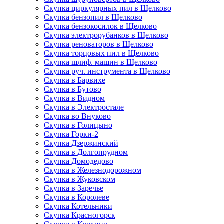
Скупка циркулярных пил в Щелково
Скупка бензопил в Щелково
Скупка бензокосилок в Щелково
Скупка электрорубанков в Щелково
Скупка реноваторов в Щелково
Скупка торцовых пил в Щелково
Скупка шлиф. машин в Щелково
Скупка руч. инструмента в Щелково
Скупка в Барвихе
Скупка в Бутово
Скупка в Видном
Скупка в Электростале
Скупка во Внуково
Скупка в Голицыно
Скупка Горки-2
Скупка Дзержинский
Скупка в Долгопрудном
Скупка Домодедово
Скупка в Железнодорожном
Скупка в Жуковском
Скупка в Заречье
Скупка в Королеве
Скупка Котельники
Скупка Красногорск