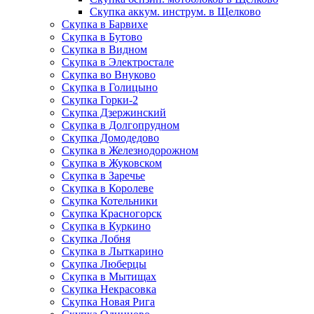
Скупка аккум. инструм. в Щелково
Скупка в Барвихе
Скупка в Бутово
Скупка в Видном
Скупка в Электростале
Скупка во Внуково
Скупка в Голицыно
Скупка Горки-2
Скупка Дзержинский
Скупка в Долгопрудном
Скупка Домодедово
Скупка в Железнодорожном
Скупка в Жуковском
Скупка в Заречье
Скупка в Королеве
Скупка Котельники
Скупка Красногорск
Скупка в Куркино
Скупка Лобня
Скупка в Лыткарино
Скупка Люберцы
Скупка в Мытищах
Скупка Некрасовка
Скупка Новая Рига