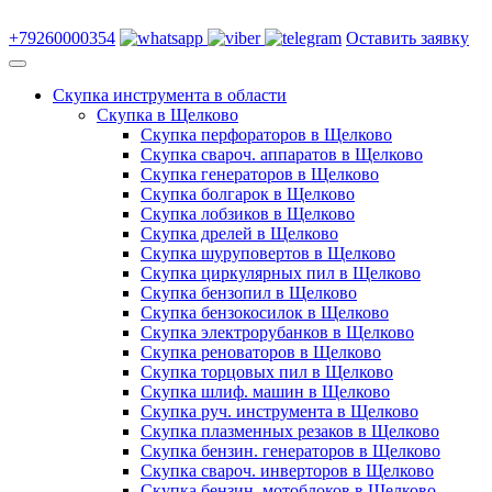
+79260000354
Оставить заявку
Скупка инструмента в области
Скупка в Щелково
Скупка перфораторов в Щелково
Скупка свароч. аппаратов в Щелково
Скупка генераторов в Щелково
Скупка болгарок в Щелково
Скупка лобзиков в Щелково
Скупка дрелей в Щелково
Скупка шуруповертов в Щелково
Скупка циркулярных пил в Щелково
Скупка бензопил в Щелково
Скупка бензокосилок в Щелково
Скупка электрорубанков в Щелково
Скупка реноваторов в Щелково
Скупка торцовых пил в Щелково
Скупка шлиф. машин в Щелково
Скупка руч. инструмента в Щелково
Скупка плазменных резаков в Щелково
Скупка бензин. генераторов в Щелково
Скупка свароч. инверторов в Щелково
Скупка бензин. мотоблоков в Щелково