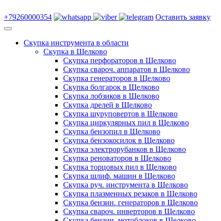
+79260000354
Оставить заявку
Скупка инструмента в области
Скупка в Щелково
Скупка перфораторов в Щелково
Скупка свароч. аппаратов в Щелково
Скупка генераторов в Щелково
Скупка болгарок в Щелково
Скупка лобзиков в Щелково
Скупка дрелей в Щелково
Скупка шуруповертов в Щелково
Скупка циркулярных пил в Щелково
Скупка бензопил в Щелково
Скупка бензокосилок в Щелково
Скупка электрорубанков в Щелково
Скупка реноваторов в Щелково
Скупка торцовых пил в Щелково
Скупка шлиф. машин в Щелково
Скупка руч. инструмента в Щелково
Скупка плазменных резаков в Щелково
Скупка бензин. генераторов в Щелково
Скупка свароч. инверторов в Щелково
Скупка бензин. мотоблоков в Щелково