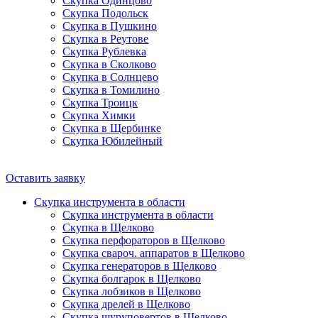
Скупка Одинцово
Скупка Подольск
Скупка в Пушкино
Скупка в Реутове
Скупка Рублевка
Скупка в Сколково
Скупка в Солнцево
Скупка в Томилино
Скупка Троицк
Скупка Химки
Скупка в Щербинке
Скупка Юбилейный
Оставить заявку
Скупка инструмента в области
Скупка инструмента в области
Скупка в Щелково
Скупка перфораторов в Щелково
Скупка свароч. аппаратов в Щелково
Скупка генераторов в Щелково
Скупка болгарок в Щелково
Скупка лобзиков в Щелково
Скупка дрелей в Щелково
Скупка шуруповертов в Щелково