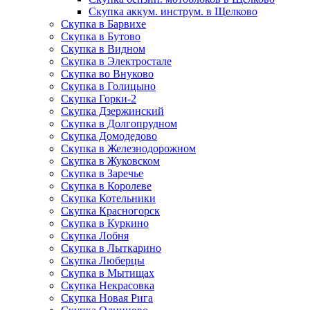
Скупка аккум. инструм. в Щелково
Скупка в Барвихе
Скупка в Бутово
Скупка в Видном
Скупка в Электростале
Скупка во Внуково
Скупка в Голицыно
Скупка Горки-2
Скупка Дзержинский
Скупка в Долгопрудном
Скупка Домодедово
Скупка в Железнодорожном
Скупка в Жуковском
Скупка в Заречье
Скупка в Королеве
Скупка Котельники
Скупка Красногорск
Скупка в Куркино
Скупка Лобня
Скупка в Лыткарино
Скупка Люберцы
Скупка в Мытищах
Скупка Некрасовка
Скупка Новая Рига