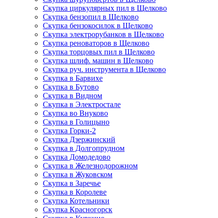
Скупка циркулярных пил в Щелково
Скупка бензопил в Щелково
Скупка бензокосилок в Щелково
Скупка электрорубанков в Щелково
Скупка реноваторов в Щелково
Скупка торцовых пил в Щелково
Скупка шлиф. машин в Щелково
Скупка руч. инструмента в Щелково
Скупка в Барвихе
Скупка в Бутово
Скупка в Видном
Скупка в Электростале
Скупка во Внуково
Скупка в Голицыно
Скупка Горки-2
Скупка Дзержинский
Скупка в Долгопрудном
Скупка Домодедово
Скупка в Железнодорожном
Скупка в Жуковском
Скупка в Заречье
Скупка в Королеве
Скупка Котельники
Скупка Красногорск