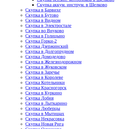
Скупка аккум. инструм. в Щелково
Скупка в Барвихе
Скупка в Бутово
Скупка в Видном
Скупка в Электростале
Скупка во Внуково
Скупка в Голицыно
Скупка Горки-2
Скупка Дзержинский
Скупка в Долгопрудном
Скупка Домодедово
Скупка в Железнодорожном
Скупка в Жуковском
Скупка в Заречье
Скупка в Королеве
Скупка Котельники
Скупка Красногорск
Скупка в Куркино
Скупка Лобня
Скупка в Лыткарино
Скупка Люберцы
Скупка в Мытищах
Скупка Некрасовка
Скупка Новая Рига