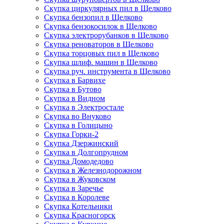
Скупка циркулярных пил в Щелково
Скупка бензопил в Щелково
Скупка бензокосилок в Щелково
Скупка электрорубанков в Щелково
Скупка реноваторов в Щелково
Скупка торцовых пил в Щелково
Скупка шлиф. машин в Щелково
Скупка руч. инструмента в Щелково
Скупка в Барвихе
Скупка в Бутово
Скупка в Видном
Скупка в Электростале
Скупка во Внуково
Скупка в Голицыно
Скупка Горки-2
Скупка Дзержинский
Скупка в Долгопрудном
Скупка Домодедово
Скупка в Железнодорожном
Скупка в Жуковском
Скупка в Заречье
Скупка в Королеве
Скупка Котельники
Скупка Красногорск