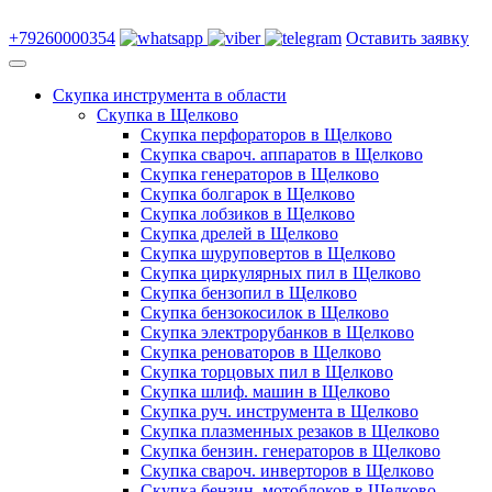
+79260000354
Оставить заявку
Скупка инструмента в области
Скупка в Щелково
Скупка перфораторов в Щелково
Скупка свароч. аппаратов в Щелково
Скупка генераторов в Щелково
Скупка болгарок в Щелково
Скупка лобзиков в Щелково
Скупка дрелей в Щелково
Скупка шуруповертов в Щелково
Скупка циркулярных пил в Щелково
Скупка бензопил в Щелково
Скупка бензокосилок в Щелково
Скупка электрорубанков в Щелково
Скупка реноваторов в Щелково
Скупка торцовых пил в Щелково
Скупка шлиф. машин в Щелково
Скупка руч. инструмента в Щелково
Скупка плазменных резаков в Щелково
Скупка бензин. генераторов в Щелково
Скупка свароч. инверторов в Щелково
Скупка бензин. мотоблоков в Щелково