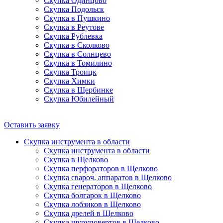
Скупка Одинцово
Скупка Подольск
Скупка в Пушкино
Скупка в Реутове
Скупка Рублевка
Скупка в Сколково
Скупка в Солнцево
Скупка в Томилино
Скупка Троицк
Скупка Химки
Скупка в Щербинке
Скупка Юбилейный
Оставить заявку
Скупка инструмента в области
Скупка инструмента в области
Скупка в Щелково
Скупка перфораторов в Щелково
Скупка свароч. аппаратов в Щелково
Скупка генераторов в Щелково
Скупка болгарок в Щелково
Скупка лобзиков в Щелково
Скупка дрелей в Щелково
Скупка шуруповертов в Щелково