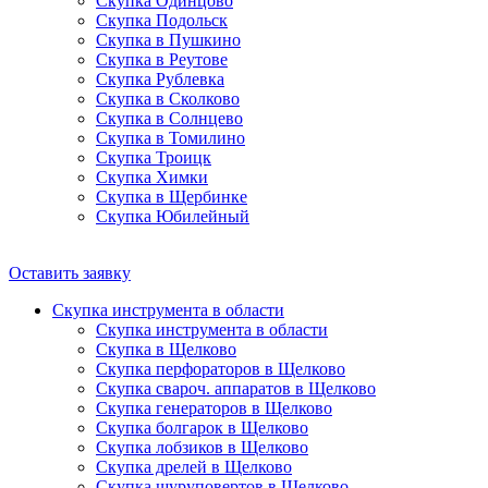
Скупка Одинцово
Скупка Подольск
Скупка в Пушкино
Скупка в Реутове
Скупка Рублевка
Скупка в Сколково
Скупка в Солнцево
Скупка в Томилино
Скупка Троицк
Скупка Химки
Скупка в Щербинке
Скупка Юбилейный
Оставить заявку
Скупка инструмента в области
Скупка инструмента в области
Скупка в Щелково
Скупка перфораторов в Щелково
Скупка свароч. аппаратов в Щелково
Скупка генераторов в Щелково
Скупка болгарок в Щелково
Скупка лобзиков в Щелково
Скупка дрелей в Щелково
Скупка шуруповертов в Щелково