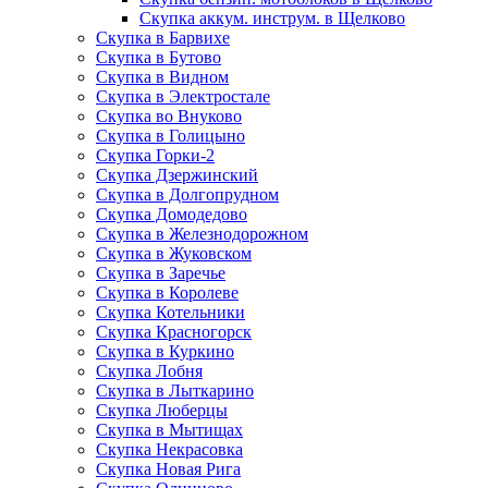
Скупка аккум. инструм. в Щелково
Скупка в Барвихе
Скупка в Бутово
Скупка в Видном
Скупка в Электростале
Скупка во Внуково
Скупка в Голицыно
Скупка Горки-2
Скупка Дзержинский
Скупка в Долгопрудном
Скупка Домодедово
Скупка в Железнодорожном
Скупка в Жуковском
Скупка в Заречье
Скупка в Королеве
Скупка Котельники
Скупка Красногорск
Скупка в Куркино
Скупка Лобня
Скупка в Лыткарино
Скупка Люберцы
Скупка в Мытищах
Скупка Некрасовка
Скупка Новая Рига