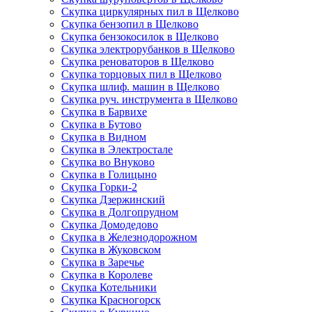
Скупка циркулярных пил в Щелково
Скупка бензопил в Щелково
Скупка бензокосилок в Щелково
Скупка электрорубанков в Щелково
Скупка реноваторов в Щелково
Скупка торцовых пил в Щелково
Скупка шлиф. машин в Щелково
Скупка руч. инструмента в Щелково
Скупка в Барвихе
Скупка в Бутово
Скупка в Видном
Скупка в Электростале
Скупка во Внуково
Скупка в Голицыно
Скупка Горки-2
Скупка Дзержинский
Скупка в Долгопрудном
Скупка Домодедово
Скупка в Железнодорожном
Скупка в Жуковском
Скупка в Заречье
Скупка в Королеве
Скупка Котельники
Скупка Красногорск