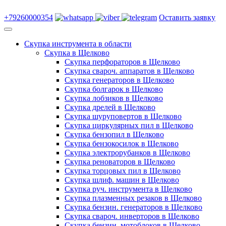
+79260000354
Оставить заявку
Скупка инструмента в области
Скупка в Щелково
Скупка перфораторов в Щелково
Скупка свароч. аппаратов в Щелково
Скупка генераторов в Щелково
Скупка болгарок в Щелково
Скупка лобзиков в Щелково
Скупка дрелей в Щелково
Скупка шуруповертов в Щелково
Скупка циркулярных пил в Щелково
Скупка бензопил в Щелково
Скупка бензокосилок в Щелково
Скупка электрорубанков в Щелково
Скупка реноваторов в Щелково
Скупка торцовых пил в Щелково
Скупка шлиф. машин в Щелково
Скупка руч. инструмента в Щелково
Скупка плазменных резаков в Щелково
Скупка бензин. генераторов в Щелково
Скупка свароч. инверторов в Щелково
Скупка бензин. мотоблоков в Щелково