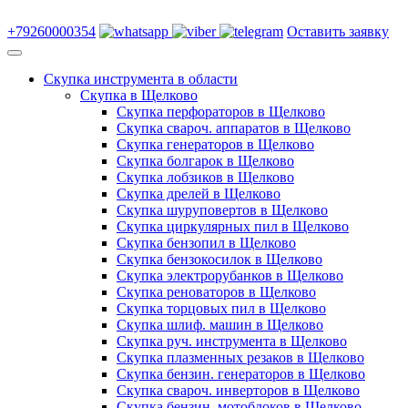
+79260000354
Оставить заявку
Скупка инструмента в области
Скупка в Щелково
Скупка перфораторов в Щелково
Скупка свароч. аппаратов в Щелково
Скупка генераторов в Щелково
Скупка болгарок в Щелково
Скупка лобзиков в Щелково
Скупка дрелей в Щелково
Скупка шуруповертов в Щелково
Скупка циркулярных пил в Щелково
Скупка бензопил в Щелково
Скупка бензокосилок в Щелково
Скупка электрорубанков в Щелково
Скупка реноваторов в Щелково
Скупка торцовых пил в Щелково
Скупка шлиф. машин в Щелково
Скупка руч. инструмента в Щелково
Скупка плазменных резаков в Щелково
Скупка бензин. генераторов в Щелково
Скупка свароч. инверторов в Щелково
Скупка бензин. мотоблоков в Щелково