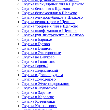
Скупка циркулярных пил в Щелково
Скупка бензопил в Щелково
Скупка бензокосилок в Щелково
Скупка электрорубанков в Щелково
Скупка реноваторов в Щелково
Скупка торцовых пил в Щелково
Скупка шлиф. машин в Щелково
Скупка руч. инструмента в Щелково
Скупка в Барвихе
Скупка в Бутово
Скупка в Видном
Скупка в Электростале
Скупка во Внуково
Скупка в Голицыно
Скупка Горки-2
Скупка Дзержинский
Скупка в Долгопрудном
Скупка Домодедово
Скупка в Железнодорожном
Скупка в Жуковском
Скупка в Заречье
Скупка в Королеве
Скупка Котельники
Скупка Красногорск