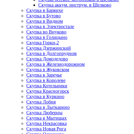
Скупка аккум. инструм. в Щелково
Скупка в Барвихе
Скупка в Бутово
Скупка в Видном
Скупка в Электростале
Скупка во Внуково
Скупка в Голицыно
Скупка Горки-2
Скупка Дзержинский
Скупка в Долгопрудном
Скупка Домодедово
Скупка в Железнодорожном
Скупка в Жуковском
Скупка в Заречье
Скупка в Королеве
Скупка Котельники
Скупка Красногорск
Скупка в Куркино
Скупка Лобня
Скупка в Лыткарино
Скупка Люберцы
Скупка в Мытищах
Скупка Некрасовка
Скупка Новая Рига