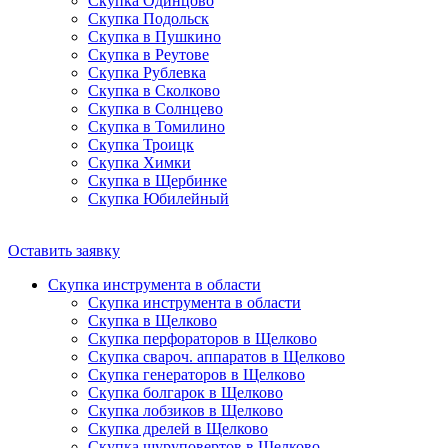
Скупка Одинцово
Скупка Подольск
Скупка в Пушкино
Скупка в Реутове
Скупка Рублевка
Скупка в Сколково
Скупка в Солнцево
Скупка в Томилино
Скупка Троицк
Скупка Химки
Скупка в Щербинке
Скупка Юбилейный
Оставить заявку
Скупка инструмента в области
Скупка инструмента в области
Скупка в Щелково
Скупка перфораторов в Щелково
Скупка свароч. аппаратов в Щелково
Скупка генераторов в Щелково
Скупка болгарок в Щелково
Скупка лобзиков в Щелково
Скупка дрелей в Щелково
Скупка шуруповертов в Щелково