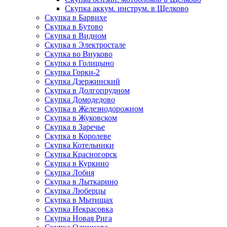
Скупка аккум. инструм. в Щелково
Скупка в Барвихе
Скупка в Бутово
Скупка в Видном
Скупка в Электростале
Скупка во Внуково
Скупка в Голицыно
Скупка Горки-2
Скупка Дзержинский
Скупка в Долгопрудном
Скупка Домодедово
Скупка в Железнодорожном
Скупка в Жуковском
Скупка в Заречье
Скупка в Королеве
Скупка Котельники
Скупка Красногорск
Скупка в Куркино
Скупка Лобня
Скупка в Лыткарино
Скупка Люберцы
Скупка в Мытищах
Скупка Некрасовка
Скупка Новая Рига