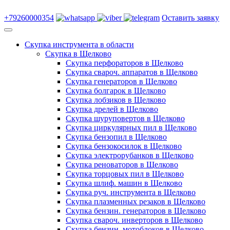
+79260000354
Оставить заявку
Скупка инструмента в области
Скупка в Щелково
Скупка перфораторов в Щелково
Скупка свароч. аппаратов в Щелково
Скупка генераторов в Щелково
Скупка болгарок в Щелково
Скупка лобзиков в Щелково
Скупка дрелей в Щелково
Скупка шуруповертов в Щелково
Скупка циркулярных пил в Щелково
Скупка бензопил в Щелково
Скупка бензокосилок в Щелково
Скупка электрорубанков в Щелково
Скупка реноваторов в Щелково
Скупка торцовых пил в Щелково
Скупка шлиф. машин в Щелково
Скупка руч. инструмента в Щелково
Скупка плазменных резаков в Щелково
Скупка бензин. генераторов в Щелково
Скупка свароч. инверторов в Щелково
Скупка бензин. мотоблоков в Щелково