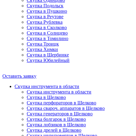
Скупка Одинцово
Скупка Подольск
Скупка в Пушкино
Скупка в Реутове
Скупка Рублевка
Скупка в Сколково
Скупка в Солнцево
Скупка в Томилино
Скупка Троицк
Скупка Химки
Скупка в Щербинке
Скупка Юбилейный
Оставить заявку
Скупка инструмента в области
Скупка инструмента в области
Скупка в Щелково
Скупка перфораторов в Щелково
Скупка свароч. аппаратов в Щелково
Скупка генераторов в Щелково
Скупка болгарок в Щелково
Скупка лобзиков в Щелково
Скупка дрелей в Щелково
Скупка шуруповертов в Щелково