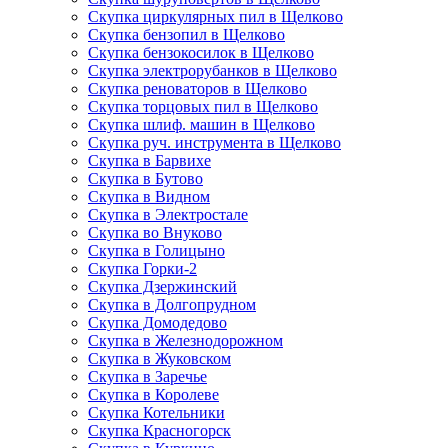
Скупка циркулярных пил в Щелково
Скупка бензопил в Щелково
Скупка бензокосилок в Щелково
Скупка электрорубанков в Щелково
Скупка реноваторов в Щелково
Скупка торцовых пил в Щелково
Скупка шлиф. машин в Щелково
Скупка руч. инструмента в Щелково
Скупка в Барвихе
Скупка в Бутово
Скупка в Видном
Скупка в Электростале
Скупка во Внуково
Скупка в Голицыно
Скупка Горки-2
Скупка Дзержинский
Скупка в Долгопрудном
Скупка Домодедово
Скупка в Железнодорожном
Скупка в Жуковском
Скупка в Заречье
Скупка в Королеве
Скупка Котельники
Скупка Красногорск