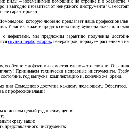
ип пилы – незаменимый помощник на стройке и в хозяйстве. О
стро и выгодно избавиться от ненужного инструмента? Самостоят
ат не гарантирован!
 Домодедово, которую любезно предлагает наша профессиональн
л. У нас вы можете продать свою пилу, будь она новая или быв
и, с дефектами, мы предложим гарантию получения достой
ится
скупки перфораторов
, генераторов, порадуем расценками на
, особенно с дефектами самостоятельно – это сложно. Ограни
ыплату! Принимаем технически исправные инструменты. Треб
остояние, год выпуска, комплектацию и, конечно же, бренд.
овых пил Домодедово доступна каждому желающему. Обратитесь 
ва с профессионалами!
ым клиентом целый ряд преимуществ;
т;
еньги сразу ваши;
ть представленного инструмента;