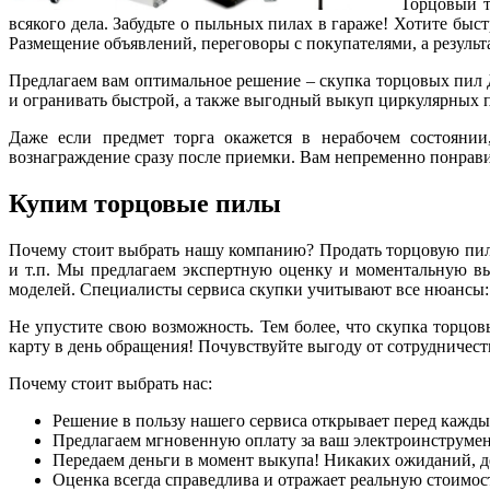
Торцовый т
всякого дела. Забудьте о пыльных пилах в гараже! Хотите бы
Размещение объявлений, переговоры с покупателями, а результ
Предлагаем вам оптимальное решение – скупка торцовых пил
и огранивать быстрой, а также выгодный выкуп циркулярных пи
Даже если предмет торга окажется в нерабочем состояни
вознаграждение сразу после приемки. Вам непременно понрав
Купим торцовые пилы
Почему стоит выбрать нашу компанию? Продать торцовую пилу
и т.п. Мы предлагаем экспертную оценку и моментальную в
моделей. Специалисты сервиса скупки учитывают все нюансы: с
Не упустите свою возможность. Тем более, что скупка торц
карту в день обращения! Почувствуйте выгоду от сотрудничест
Почему стоит выбрать нас:
Решение в пользу нашего сервиса открывает перед кажд
Предлагаем мгновенную оплату за ваш электроинструмен
Передаем деньги в момент выкупа! Никаких ожиданий, д
Оценка всегда справедлива и отражает реальную стоимос