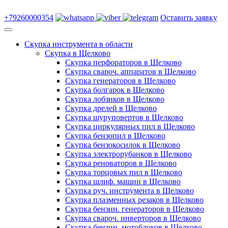
+79260000354
Оставить заявку
Скупка инструмента в области
Скупка в Щелково
Скупка перфораторов в Щелково
Скупка свароч. аппаратов в Щелково
Скупка генераторов в Щелково
Скупка болгарок в Щелково
Скупка лобзиков в Щелково
Скупка дрелей в Щелково
Скупка шуруповертов в Щелково
Скупка циркулярных пил в Щелково
Скупка бензопил в Щелково
Скупка бензокосилок в Щелково
Скупка электрорубанков в Щелково
Скупка реноваторов в Щелково
Скупка торцовых пил в Щелково
Скупка шлиф. машин в Щелково
Скупка руч. инструмента в Щелково
Скупка плазменных резаков в Щелково
Скупка бензин. генераторов в Щелково
Скупка свароч. инверторов в Щелково
Скупка бензин. мотоблоков в Щелково