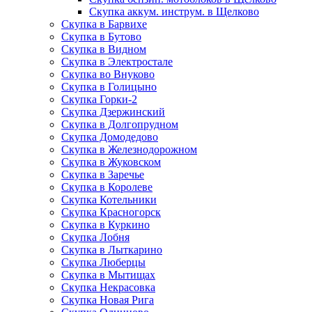
Скупка аккум. инструм. в Щелково
Скупка в Барвихе
Скупка в Бутово
Скупка в Видном
Скупка в Электростале
Скупка во Внуково
Скупка в Голицыно
Скупка Горки-2
Скупка Дзержинский
Скупка в Долгопрудном
Скупка Домодедово
Скупка в Железнодорожном
Скупка в Жуковском
Скупка в Заречье
Скупка в Королеве
Скупка Котельники
Скупка Красногорск
Скупка в Куркино
Скупка Лобня
Скупка в Лыткарино
Скупка Люберцы
Скупка в Мытищах
Скупка Некрасовка
Скупка Новая Рига