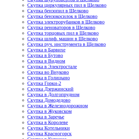
Скупка циркулярных пил в Щелково
Скупка бензопил в Щелково
Скупка бензокосилок в Щелково
Скупка электрорубанков в Щелково
Скупка реноваторов в Щелково
Скупка торцовых пил в Щелково
Скупка шлиф. машин в Щелково
Скупка руч. инструмента в Щелково
Скупка в Барвихе
Скупка в Бутово
Скупка в Видном
Скупка в Электростале
Скупка во Внуково
Скупка в Голицыно
Скупка Горки-2
Скупка Дзержинский
Скупка в Долгопрудном
Скупка Домодедово
Скупка в Железнодорожном
Скупка в Жуковском
Скупка в Заречье
Скупка в Королеве
Скупка Котельники
Скупка Красногорск