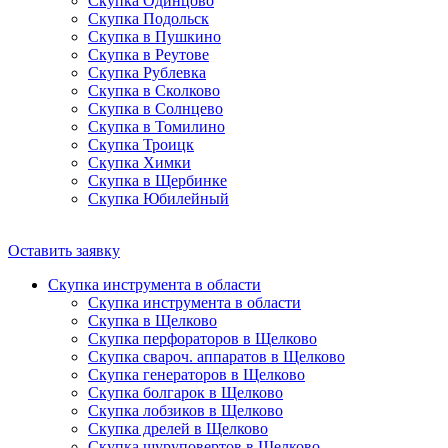
Скупка Одинцово
Скупка Подольск
Скупка в Пушкино
Скупка в Реутове
Скупка Рублевка
Скупка в Сколково
Скупка в Солнцево
Скупка в Томилино
Скупка Троицк
Скупка Химки
Скупка в Щербинке
Скупка Юбилейный
Оставить заявку
Скупка инструмента в области
Скупка инструмента в области
Скупка в Щелково
Скупка перфораторов в Щелково
Скупка свароч. аппаратов в Щелково
Скупка генераторов в Щелково
Скупка болгарок в Щелково
Скупка лобзиков в Щелково
Скупка дрелей в Щелково
Скупка шуруповертов в Щелково