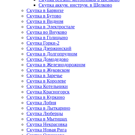
Скупка аккум. инструм. в Щелково
Скупка в Барвихе
Скупка в Бутово
Скупка в Видном
Скупка в Электростале
Скупка во Внуково
Скупка в Голицыно
Скупка Горки-2
Скупка Дзержинский
Скупка в Долгопрудном
Скупка Домодедово
Скупка в Железнодорожном
Скупка в Жуковском
Скупка в Заречье
Скупка в Королеве
Скупка Котельники
Скупка Красногорск
Скупка в Куркино
Скупка Лобня
Скупка в Лыткарино
Скупка Люберцы
Скупка в Мытищах
Скупка Некрасовка
Скупка Новая Рига