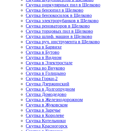
Скупка циркулярных пил в Щелково
Скупка бензопил в Щелково
Скупка бензокосилок в Щелково
Скупка электрорубанков в Щелково
Скупка реноваторов в Щелково
Скупка торцовых пил в Щелково
Скупка шлиф. машин в Щелково
Скупка руч. инструмента в Щелково
Скупка в Барвихе
Скупка в Бутово
Скупка в Видном
Скупка в Электростале
Скупка во Внуково
Скупка в Голицыно
Скупка Горки-2
Скупка Дзержинский
Скупка в Долгопрудном
Скупка Домодедово
Скупка в Железнодорожном
Скупка в Жуковском
Скупка в Заречье
Скупка в Королеве
Скупка Котельники
Скупка Красногорск