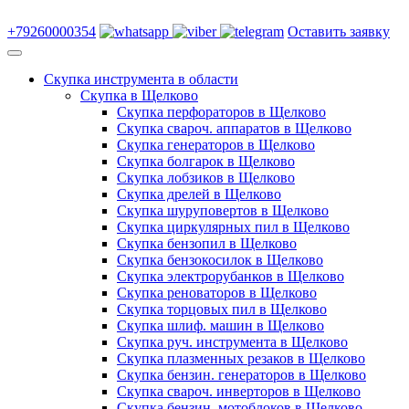
+79260000354
Оставить заявку
Скупка инструмента в области
Скупка в Щелково
Скупка перфораторов в Щелково
Скупка свароч. аппаратов в Щелково
Скупка генераторов в Щелково
Скупка болгарок в Щелково
Скупка лобзиков в Щелково
Скупка дрелей в Щелково
Скупка шуруповертов в Щелково
Скупка циркулярных пил в Щелково
Скупка бензопил в Щелково
Скупка бензокосилок в Щелково
Скупка электрорубанков в Щелково
Скупка реноваторов в Щелково
Скупка торцовых пил в Щелково
Скупка шлиф. машин в Щелково
Скупка руч. инструмента в Щелково
Скупка плазменных резаков в Щелково
Скупка бензин. генераторов в Щелково
Скупка свароч. инверторов в Щелково
Скупка бензин. мотоблоков в Щелково