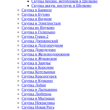
Скупка бензин. мотоблоков в Щелково
Скупка аккум. инструм. в Щелково
Скупка в Барвихе
Скупка в Бутово
Скупка в Видном
Скупка в Электростале
Скупка во Внуково
Скупка в Голицыно
Скупка Горки-2
Скупка Дзержинский
Скупка в Долгопрудном
Скупка Домодедово
Скупка в Железнодорожном
Скупка в Жуковском
Скупка в Заречье
Скупка в Королеве
Скупка Котельники
Скупка Красногорск
Скупка в Куркино
Скупка Лобня
Скупка в Лыткарино
Скупка Люберцы
Скупка в Мытищах
Скупка Некрасовка
Скупка Новая Рига