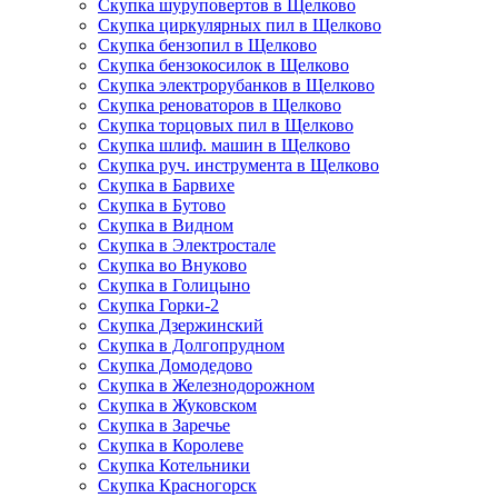
Скупка шуруповертов в Щелково
Скупка циркулярных пил в Щелково
Скупка бензопил в Щелково
Скупка бензокосилок в Щелково
Скупка электрорубанков в Щелково
Скупка реноваторов в Щелково
Скупка торцовых пил в Щелково
Скупка шлиф. машин в Щелково
Скупка руч. инструмента в Щелково
Скупка в Барвихе
Скупка в Бутово
Скупка в Видном
Скупка в Электростале
Скупка во Внуково
Скупка в Голицыно
Скупка Горки-2
Скупка Дзержинский
Скупка в Долгопрудном
Скупка Домодедово
Скупка в Железнодорожном
Скупка в Жуковском
Скупка в Заречье
Скупка в Королеве
Скупка Котельники
Скупка Красногорск