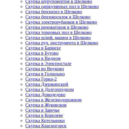
Скупка шуруповертов в Щелково
Скупка циркулярных пил в Щелково
Скупка бензопил в Щелково
Скупка бензокосилок в Щелково
Скупка электрорубанков в Щелково
Скупка реноваторов в Щелково
Скупка торцовых пил в Щелково
Скупка шлиф. машин в Щелково
Скупка руч. инструмента в Щелково
Скупка в Барвихе
Скупка в Бутово
Скупка в Видном
Скупка в Электростале
Скупка во Внуково
Скупка в Голицыно
Скупка Горки-2
Скупка Дзержинский
Скупка в Долгопрудном
Скупка Домодедово
Скупка в Железнодорожном
Скупка в Жуковском
Скупка в Заречье
Скупка в Королеве
Скупка Котельники
Скупка Красногорск