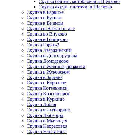
Скупка бензин. мотоблоков в Щелково
Скупка аккум. инструм. в Щелково
Скупка в Барвихе
Скупка в Бутово
Скупка в Видном
Скупка в Электростале
Скупка во Внуково
Скупка в Голицыно
Скупка Горки-2
Скупка Дзержинский
Скупка в Долгопрудном
Скупка Домодедово
Скупка в Железнодорожном
Скупка в Жуковском
Скупка в Заречье
Скупка в Королеве
Скупка Котельники
Скупка Красногорск
Скупка в Куркино
Скупка Лобня
Скупка в Лыткарино
Скупка Люберцы
Скупка в Мытищах
Скупка Некрасовка
Скупка Новая Рига