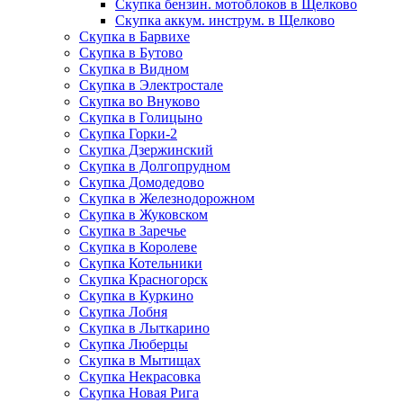
Скупка бензин. мотоблоков в Щелково
Скупка аккум. инструм. в Щелково
Скупка в Барвихе
Скупка в Бутово
Скупка в Видном
Скупка в Электростале
Скупка во Внуково
Скупка в Голицыно
Скупка Горки-2
Скупка Дзержинский
Скупка в Долгопрудном
Скупка Домодедово
Скупка в Железнодорожном
Скупка в Жуковском
Скупка в Заречье
Скупка в Королеве
Скупка Котельники
Скупка Красногорск
Скупка в Куркино
Скупка Лобня
Скупка в Лыткарино
Скупка Люберцы
Скупка в Мытищах
Скупка Некрасовка
Скупка Новая Рига