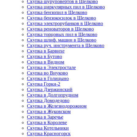
Скупка шуруповертов в Щелково
Скупка циркулярных пил в Щелково
Скупка бензопил в Щелково
Скупка бензокосилок в Щелково
Скупка электрорубанков в Щелково
Скупка реноваторов в Щелково
Скупка торцовых пил в Щелково
Скупка шлиф. машин в Щелково
Скупка руч. инструмента в Щелково
Скупка в Барвихе
Скупка в Бутово
Скупка в Видном
Скупка в Электростале
Скупка во Внуково
Скупка в Голицыно
Скупка Горки-2
Скупка Дзержинский
Скупка в Долгопрудном
Скупка Домодедово
Скупка в Железнодорожном
Скупка в Жуковском
Скупка в Заречье
Скупка в Королеве
Скупка Котельники
Скупка Красногорск