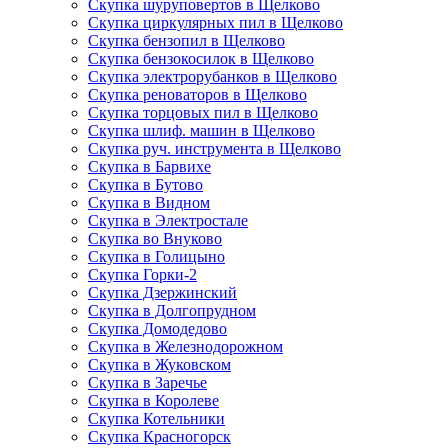
Скупка шуруповертов в Щелково
Скупка циркулярных пил в Щелково
Скупка бензопил в Щелково
Скупка бензокосилок в Щелково
Скупка электрорубанков в Щелково
Скупка реноваторов в Щелково
Скупка торцовых пил в Щелково
Скупка шлиф. машин в Щелково
Скупка руч. инструмента в Щелково
Скупка в Барвихе
Скупка в Бутово
Скупка в Видном
Скупка в Электростале
Скупка во Внуково
Скупка в Голицыно
Скупка Горки-2
Скупка Дзержинский
Скупка в Долгопрудном
Скупка Домодедово
Скупка в Железнодорожном
Скупка в Жуковском
Скупка в Заречье
Скупка в Королеве
Скупка Котельники
Скупка Красногорск