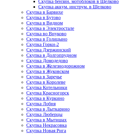
Скупка бензин. мотоблоков в Щелково
Скупка аккум. инструм. в Щелково
Скупка в Барвихе
Скупка в Бутово
Скупка в Видном
Скупка в Электростале
Скупка во Внуково
Скупка в Голицыно
Скупка Горки-2
Скупка Дзержинский
Скупка в Долгопрудном
Скупка Домодедово
Скупка в Железнодорожном
Скупка в Жуковском
Скупка в Заречье
Скупка в Королеве
Скупка Котельники
Скупка Красногорск
Скупка в Куркино
Скупка Лобня
Скупка в Лыткарино
Скупка Люберцы
Скупка в Мытищах
Скупка Некрасовка
Скупка Новая Рига