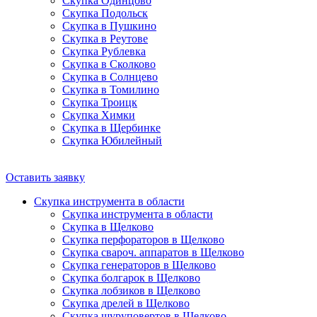
Скупка Одинцово
Скупка Подольск
Скупка в Пушкино
Скупка в Реутове
Скупка Рублевка
Скупка в Сколково
Скупка в Солнцево
Скупка в Томилино
Скупка Троицк
Скупка Химки
Скупка в Щербинке
Скупка Юбилейный
Оставить заявку
Скупка инструмента в области
Скупка инструмента в области
Скупка в Щелково
Скупка перфораторов в Щелково
Скупка свароч. аппаратов в Щелково
Скупка генераторов в Щелково
Скупка болгарок в Щелково
Скупка лобзиков в Щелково
Скупка дрелей в Щелково
Скупка шуруповертов в Щелково