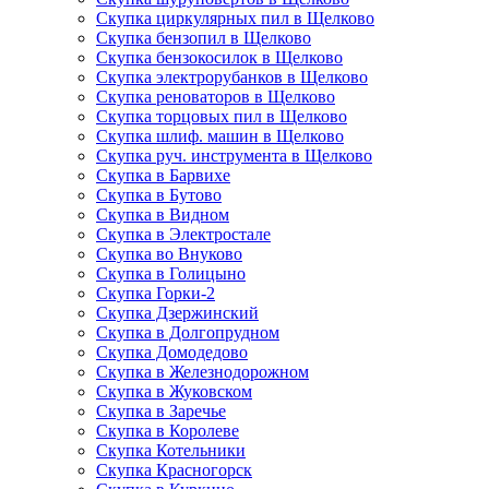
Скупка циркулярных пил в Щелково
Скупка бензопил в Щелково
Скупка бензокосилок в Щелково
Скупка электрорубанков в Щелково
Скупка реноваторов в Щелково
Скупка торцовых пил в Щелково
Скупка шлиф. машин в Щелково
Скупка руч. инструмента в Щелково
Скупка в Барвихе
Скупка в Бутово
Скупка в Видном
Скупка в Электростале
Скупка во Внуково
Скупка в Голицыно
Скупка Горки-2
Скупка Дзержинский
Скупка в Долгопрудном
Скупка Домодедово
Скупка в Железнодорожном
Скупка в Жуковском
Скупка в Заречье
Скупка в Королеве
Скупка Котельники
Скупка Красногорск