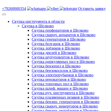
+79260000354
Оставить заявку
Скупка инструмента в области
Скупка в Щелково
Скупка перфораторов в Щелково
Скупка свароч. аппаратов в Щелково
Скупка генераторов в Щелково
Скупка болгарок в Щелково
Скупка лобзиков в Щелково
Скупка дрелей в Щелково
Скупка шуруповертов в Щелково
Скупка циркулярных пил в Щелково
Скупка бензопил в Щелково
Скупка бензокосилок в Щелково
Скупка электрорубанков в Щелково
Скупка реноваторов в Щелково
Скупка торцовых пил в Щелково
Скупка шлиф. машин в Щелково
Скупка руч. инструмента в Щелково
Скупка плазменных резаков в Щелково
Скупка бензин. генераторов в Щелково
Скупка свароч. инверторов в Щелково
Скупка бензин. мотоблоков в Щелково