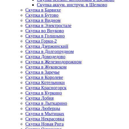
Скупка аккум. инструм. в Щелково
Скупка в Барвихе
Скупка в Бутово
Скупка в Видном
Скупка в Электростале
Скупка во Внуково
Скупка в Голицыно
Скупка Горки-2
Скупка Дзержинский
Скупка в Долгопрудном
Скупка Домодедово
Скупка в Железнодорожном
Скупка в Жуковском
Скупка в Заречье
Скупка в Королеве
Скупка Котельники
Скупка Красногорск
Скупка в Куркино
Скупка Лобня
Скупка в Лыткарино
Скупка Люберцы
Скупка в Мытищах
Скупка Некрасовка
Скупка Новая Рига