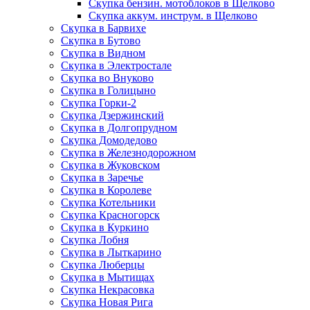
Скупка бензин. мотоблоков в Щелково
Скупка аккум. инструм. в Щелково
Скупка в Барвихе
Скупка в Бутово
Скупка в Видном
Скупка в Электростале
Скупка во Внуково
Скупка в Голицыно
Скупка Горки-2
Скупка Дзержинский
Скупка в Долгопрудном
Скупка Домодедово
Скупка в Железнодорожном
Скупка в Жуковском
Скупка в Заречье
Скупка в Королеве
Скупка Котельники
Скупка Красногорск
Скупка в Куркино
Скупка Лобня
Скупка в Лыткарино
Скупка Люберцы
Скупка в Мытищах
Скупка Некрасовка
Скупка Новая Рига