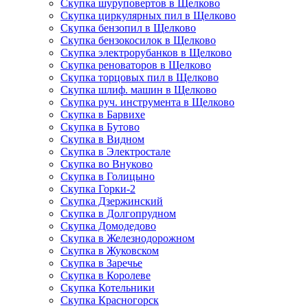
Скупка шуруповертов в Щелково
Скупка циркулярных пил в Щелково
Скупка бензопил в Щелково
Скупка бензокосилок в Щелково
Скупка электрорубанков в Щелково
Скупка реноваторов в Щелково
Скупка торцовых пил в Щелково
Скупка шлиф. машин в Щелково
Скупка руч. инструмента в Щелково
Скупка в Барвихе
Скупка в Бутово
Скупка в Видном
Скупка в Электростале
Скупка во Внуково
Скупка в Голицыно
Скупка Горки-2
Скупка Дзержинский
Скупка в Долгопрудном
Скупка Домодедово
Скупка в Железнодорожном
Скупка в Жуковском
Скупка в Заречье
Скупка в Королеве
Скупка Котельники
Скупка Красногорск