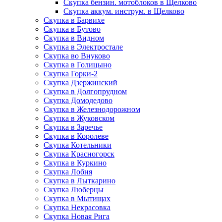
Скупка бензин. мотоблоков в Щелково
Скупка аккум. инструм. в Щелково
Скупка в Барвихе
Скупка в Бутово
Скупка в Видном
Скупка в Электростале
Скупка во Внуково
Скупка в Голицыно
Скупка Горки-2
Скупка Дзержинский
Скупка в Долгопрудном
Скупка Домодедово
Скупка в Железнодорожном
Скупка в Жуковском
Скупка в Заречье
Скупка в Королеве
Скупка Котельники
Скупка Красногорск
Скупка в Куркино
Скупка Лобня
Скупка в Лыткарино
Скупка Люберцы
Скупка в Мытищах
Скупка Некрасовка
Скупка Новая Рига