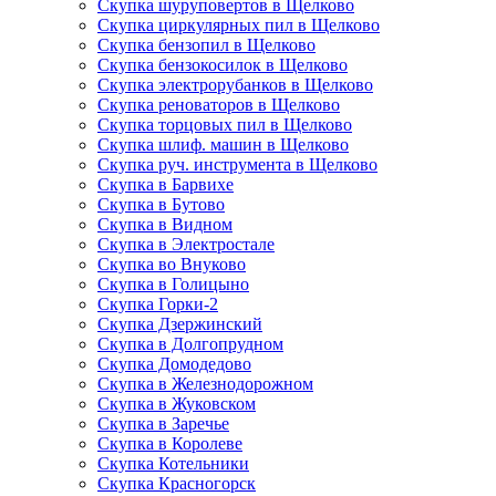
Скупка шуруповертов в Щелково
Скупка циркулярных пил в Щелково
Скупка бензопил в Щелково
Скупка бензокосилок в Щелково
Скупка электрорубанков в Щелково
Скупка реноваторов в Щелково
Скупка торцовых пил в Щелково
Скупка шлиф. машин в Щелково
Скупка руч. инструмента в Щелково
Скупка в Барвихе
Скупка в Бутово
Скупка в Видном
Скупка в Электростале
Скупка во Внуково
Скупка в Голицыно
Скупка Горки-2
Скупка Дзержинский
Скупка в Долгопрудном
Скупка Домодедово
Скупка в Железнодорожном
Скупка в Жуковском
Скупка в Заречье
Скупка в Королеве
Скупка Котельники
Скупка Красногорск