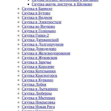
Скупка аккум. инструм. в Щелково
Скупка в Барвихе
Скупка в Бутово
Скупка в Видном
Скупка в Электростале
Скупка во Внуково
Скупка в Голицыно
Скупка Горки-2
Скупка Дзержинский
Скупка в Долгопрудном
Скупка Домодедово
Скупка в Железнодорожном
Скупка в Жуковском
Скупка в Заречье
Скупка в Королеве
Скупка Котельники
Скупка Красногорск
Скупка в Куркино
Скупка Лобня
Скупка в Лыткарино
Скупка Люберцы
Скупка в Мытищах
Скупка Некрасовка
Скупка Новая Рига