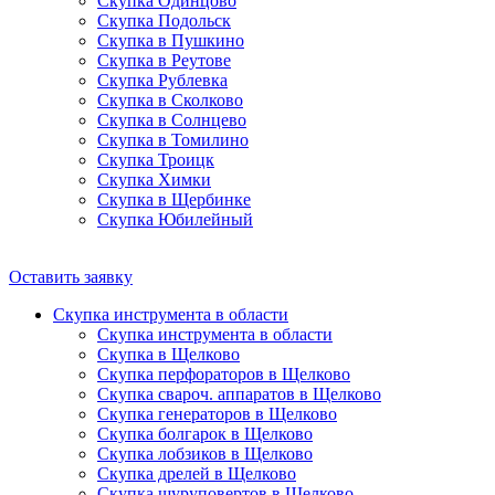
Скупка Одинцово
Скупка Подольск
Скупка в Пушкино
Скупка в Реутове
Скупка Рублевка
Скупка в Сколково
Скупка в Солнцево
Скупка в Томилино
Скупка Троицк
Скупка Химки
Скупка в Щербинке
Скупка Юбилейный
Оставить заявку
Скупка инструмента в области
Скупка инструмента в области
Скупка в Щелково
Скупка перфораторов в Щелково
Скупка свароч. аппаратов в Щелково
Скупка генераторов в Щелково
Скупка болгарок в Щелково
Скупка лобзиков в Щелково
Скупка дрелей в Щелково
Скупка шуруповертов в Щелково