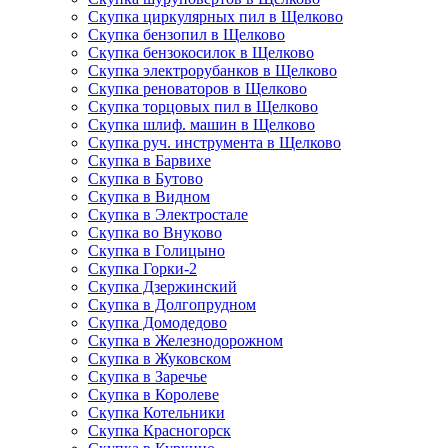
Скупка циркулярных пил в Щелково
Скупка бензопил в Щелково
Скупка бензокосилок в Щелково
Скупка электрорубанков в Щелково
Скупка реноваторов в Щелково
Скупка торцовых пил в Щелково
Скупка шлиф. машин в Щелково
Скупка руч. инструмента в Щелково
Скупка в Барвихе
Скупка в Бутово
Скупка в Видном
Скупка в Электростале
Скупка во Внуково
Скупка в Голицыно
Скупка Горки-2
Скупка Дзержинский
Скупка в Долгопрудном
Скупка Домодедово
Скупка в Железнодорожном
Скупка в Жуковском
Скупка в Заречье
Скупка в Королеве
Скупка Котельники
Скупка Красногорск