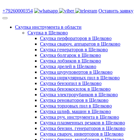
+79260000354
Оставить заявку
Скупка инструмента в области
Скупка в Щелково
Скупка перфораторов в Щелково
Скупка свароч. аппаратов в Щелково
Скупка генераторов в Щелково
Скупка болгарок в Щелково
Скупка лобзиков в Щелково
Скупка дрелей в Щелково
Скупка шуруповертов в Щелково
Скупка циркулярных пил в Щелково
Скупка бензопил в Щелково
Скупка бензокосилок в Щелково
Скупка электрорубанков в Щелково
Скупка реноваторов в Щелково
Скупка торцовых пил в Щелково
Скупка шлиф. машин в Щелково
Скупка руч. инструмента в Щелково
Скупка плазменных резаков в Щелково
Скупка бензин. генераторов в Щелково
Скупка свароч. инверторов в Щелково
Скупка бензин. мотоблоков в Щелково