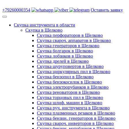
+79260000354
Оставить заявку
Скупка инструмента в области
Скупка в Щелково
Скупка перфораторов в Щелково
Скупка свароч. аппаратов в Щелково
Скупка генераторов в Щелково
Скупка болгарок в Щелково
Скупка лобзиков в Щелково
Скупка дрелей в Щелково
Скупка шуруповертов в Щелково
Скупка циркулярных пил в Щелково
Скупка бензопил в Щелково
Скупка бензокосилок в Щелково
Скупка электрорубанков в Щелково
Скупка реноваторов в Щелково
Скупка торцовых пил в Щелково
Скупка шлиф. машин в Щелково
Скупка руч. инструмента в Щелково
Скупка плазменных резаков в Щелково
Скупка бензин. генераторов в Щелково
Скупка свароч. инверторов в Щелково
Скупка бензин. мотоблоков в Щелково