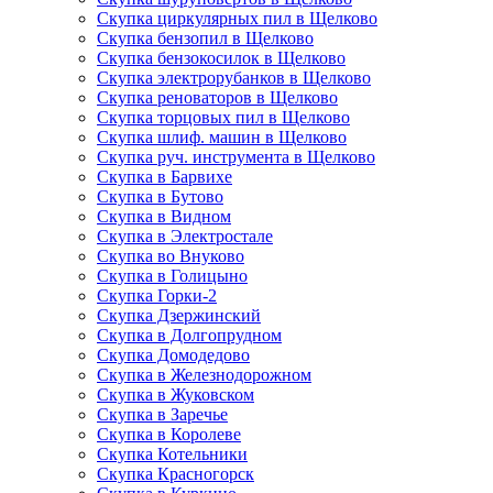
Скупка циркулярных пил в Щелково
Скупка бензопил в Щелково
Скупка бензокосилок в Щелково
Скупка электрорубанков в Щелково
Скупка реноваторов в Щелково
Скупка торцовых пил в Щелково
Скупка шлиф. машин в Щелково
Скупка руч. инструмента в Щелково
Скупка в Барвихе
Скупка в Бутово
Скупка в Видном
Скупка в Электростале
Скупка во Внуково
Скупка в Голицыно
Скупка Горки-2
Скупка Дзержинский
Скупка в Долгопрудном
Скупка Домодедово
Скупка в Железнодорожном
Скупка в Жуковском
Скупка в Заречье
Скупка в Королеве
Скупка Котельники
Скупка Красногорск