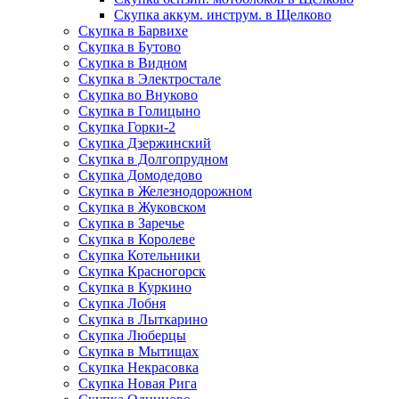
Скупка аккум. инструм. в Щелково
Скупка в Барвихе
Скупка в Бутово
Скупка в Видном
Скупка в Электростале
Скупка во Внуково
Скупка в Голицыно
Скупка Горки-2
Скупка Дзержинский
Скупка в Долгопрудном
Скупка Домодедово
Скупка в Железнодорожном
Скупка в Жуковском
Скупка в Заречье
Скупка в Королеве
Скупка Котельники
Скупка Красногорск
Скупка в Куркино
Скупка Лобня
Скупка в Лыткарино
Скупка Люберцы
Скупка в Мытищах
Скупка Некрасовка
Скупка Новая Рига