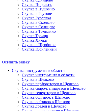
Скупка Одинцово
Скупка Подольск
Скупка в Пушкино
Скупка в Реутове
Скупка Рублевка
Скупка в Сколково
Скупка в Солнцево
Скупка в Томилино
Скупка Троицк
Скупка Химки
Скупка в Щербинке
Скупка Юбилейный
Оставить заявку
Скупка инструмента в области
Скупка инструмента в области
Скупка в Щелково
Скупка перфораторов в Щелково
Скупка свароч. аппаратов в Щелково
Скупка генераторов в Щелково
Скупка болгарок в Щелково
Скупка лобзиков в Щелково
Скупка дрелей в Щелково
Скупка шуруповертов в Щелково