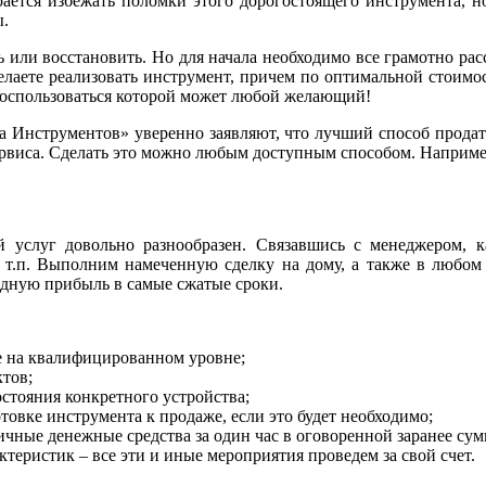
ается избежать поломки этого дорогостоящего инструмента, н
ы.
 или восстановить. Но для начала необходимо все грамотно рас
аете реализовать инструмент, причем по оптимальной стоимост
 воспользоваться которой может любой желающий!
 Инструментов» уверенно заявляют, что лучший способ продат
виса. Сделать это можно любым доступным способом. Например,
й услуг довольно разнообразен. Связавшись с менеджером,
и т.п. Выполним намеченную сделку на дому, а также в любом 
идную прибыль в самые сжатые сроки.
е на квалифицированном уровне;
тов;
стояния конкретного устройства;
овке инструмента к продаже, если это будет необходимо;
чные денежные средства за один час в оговоренной заранее сум
теристик – все эти и иные мероприятия проведем за свой счет.