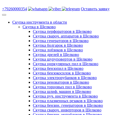
+79260000354
Оставить заявку
Скупка инструмента в области
Скупка в Щелково
Скупка перфораторов в Щелково
Скупка свароч. аппаратов в Щелково
Скупка генераторов в Щелково
Скупка болгарок в Щелково
Скупка лобзиков в Щелково
Скупка дрелей в Щелково
Скупка шуруповертов в Щелково
Скупка циркулярных пил в Щелково
Скупка бензопил в Щелково
Скупка бензокосилок в Щелково
Скупка электрорубанков в Щелково
Скупка реноваторов в Щелково
Скупка торцовых пил в Щелково
Скупка шлиф. машин в Щелково
Скупка руч. инструмента в Щелково
Скупка плазменных резаков в Щелково
Скупка бензин. генераторов в Щелково
Скупка свароч. инверторов в Щелково
Скупка бензин. мотоблоков в Щелково