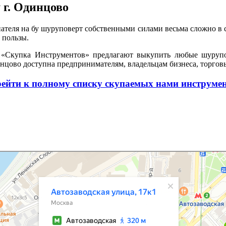
 г. Одинцово
пателя на бу шуруповерт собственными силами весьма сложно в
 пользы.
а «Скупка Инструментов» предлагают выкупить любые шурупо
цово доступна предпринимателям, владельцам бизнеса, торговы
ейти к полному списку скупаемых нами инструме