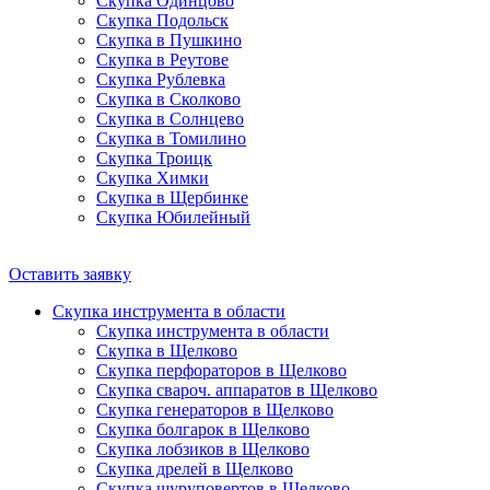
Скупка Одинцово
Скупка Подольск
Скупка в Пушкино
Скупка в Реутове
Скупка Рублевка
Скупка в Сколково
Скупка в Солнцево
Скупка в Томилино
Скупка Троицк
Скупка Химки
Скупка в Щербинке
Скупка Юбилейный
Оставить заявку
Скупка инструмента в области
Скупка инструмента в области
Скупка в Щелково
Скупка перфораторов в Щелково
Скупка свароч. аппаратов в Щелково
Скупка генераторов в Щелково
Скупка болгарок в Щелково
Скупка лобзиков в Щелково
Скупка дрелей в Щелково
Скупка шуруповертов в Щелково