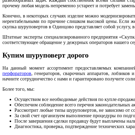
разнообразных задач. Каждый собственник всеми силами стар
прочему любая модель непременно устареет и потребует замен
Конечно, в некоторых случаях изделие можно модернизировать
нерентабельными по причине слишком высокой цены. Если жел
скупка шуруповертов в Одинцово представляет собой услугу,
Штатные эксперты специализированного предприятия «Скупка
соответствующее обращение у дежурных операторов нашего сер
Купим шуруповерт дорого
На данный момент ассортимент предоставляемых компание
перфораторов
, генераторов, сварочных аппаратов, лобзиков 
начните сотрудничество с нами и гарантировано получите сол
Более того, мы:
Осуществим все необходимые действия по купле-продаж
Обеспечим соблюдение всего перечня законодательных ак
Рассмотрит любые типы шуруповертов, не зависимо от со
За свой счет организуем выполнение процедуры по подгот
После завершения сделки продавцу будут выплачены нали
Диагностика, проверка, подтверждение технических харак