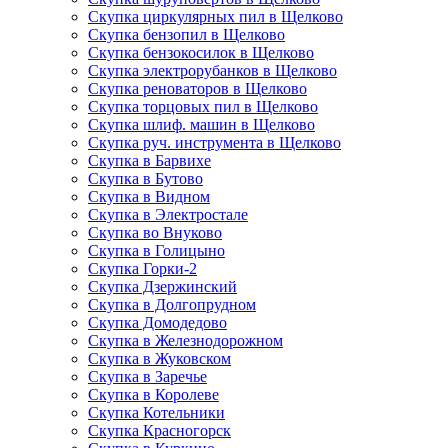
Скупка циркулярных пил в Щелково
Скупка бензопил в Щелково
Скупка бензокосилок в Щелково
Скупка электрорубанков в Щелково
Скупка реноваторов в Щелково
Скупка торцовых пил в Щелково
Скупка шлиф. машин в Щелково
Скупка руч. инструмента в Щелково
Скупка в Барвихе
Скупка в Бутово
Скупка в Видном
Скупка в Электростале
Скупка во Внуково
Скупка в Голицыно
Скупка Горки-2
Скупка Дзержинский
Скупка в Долгопрудном
Скупка Домодедово
Скупка в Железнодорожном
Скупка в Жуковском
Скупка в Заречье
Скупка в Королеве
Скупка Котельники
Скупка Красногорск