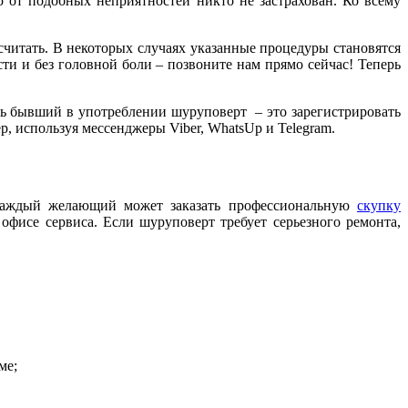
о от подобных неприятностей никто не застрахован. Ко всему
считать. В некоторых случаях указанные процедуры становятся
и и без головной боли – позвоните нам прямо сейчас! Теперь
ь бывший в употреблении шуруповерт – это зарегистрировать
 используя мессенджеры Viber, WhatsUp и Telegram.
 каждый желающий может заказать профессиональную
скупку
офисе сервиса. Если шуруповерт требует серьезного ремонта,
ме;