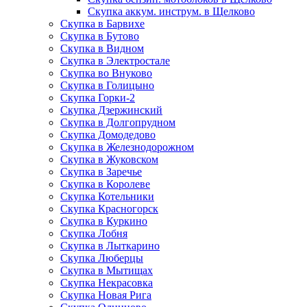
Скупка аккум. инструм. в Щелково
Скупка в Барвихе
Скупка в Бутово
Скупка в Видном
Скупка в Электростале
Скупка во Внуково
Скупка в Голицыно
Скупка Горки-2
Скупка Дзержинский
Скупка в Долгопрудном
Скупка Домодедово
Скупка в Железнодорожном
Скупка в Жуковском
Скупка в Заречье
Скупка в Королеве
Скупка Котельники
Скупка Красногорск
Скупка в Куркино
Скупка Лобня
Скупка в Лыткарино
Скупка Люберцы
Скупка в Мытищах
Скупка Некрасовка
Скупка Новая Рига